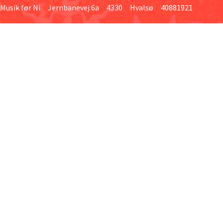
Musik før Ni Jernbanevej 6a 4330 Hvalsø 40881921