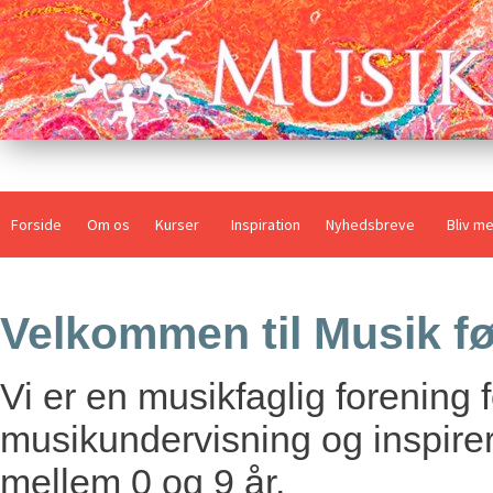
Forside
Om os
Kurser
Inspiration
Nyhedsbreve
Bliv m
Velkommen til Musik fø
Vi er en musikfaglig forening f
musikundervisning og inspir
mellem 0 og 9 år.