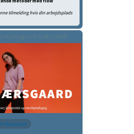
egende metoder med flow
enne tilmelding hvis din arbejdsplads
na Kjærsgaard SJÆLLAND
xe Musikskole