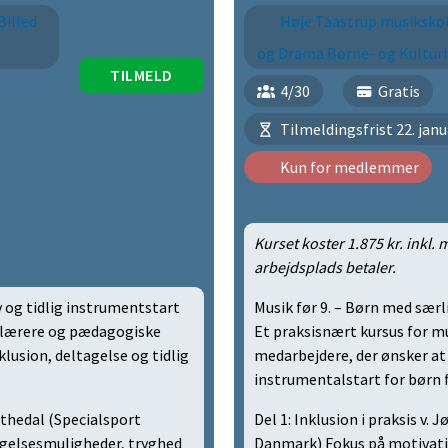
Billed
Høje Taastrup musikskol
og Drama Børne- og Kultur
TILMELD
4/30
Gratis
Tilmeldingsfrist 22. janu
Kun for medlemmer
Kurset koster 1.875 kr. inkl.
arbejdsplads betaler.
v og tidlig instrumentstart
Musik før 9. – Børn med særl
lelærere og pædagogiske
Et praksisnært kursus for 
klusion, deltagelse og tidlig
medarbejdere, der ønsker at 
instrumentalstart for børn f
arthedal (Specialsport
Del 1: Inklusion i praksis v.
gelsesmuligheder, tryghed
Danmark) Fokus på motivati