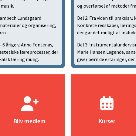
 musik.
og overførsel af metoder fra
e Plambech Lundsgaard
Del 2: Fra viden til praksis
materialer og organisering,
Konkrete redskaber, lærings
ørn.
der gør det muligt at inklude
–6 årige v. Anna Fontenay,
Del 3: Instrumentalundervisn
stetiske læreprocesser, der
Marie Hansen.Legende, sans
kalsk læring mulig.
giver børn de erfaringer, de
Bliv medlem
Kurser
Bliv medlem hos musik før ni
Vil du deltage? så tilmeld dig 
Bliv medlem
Kurser
Læs mere
Læs mere