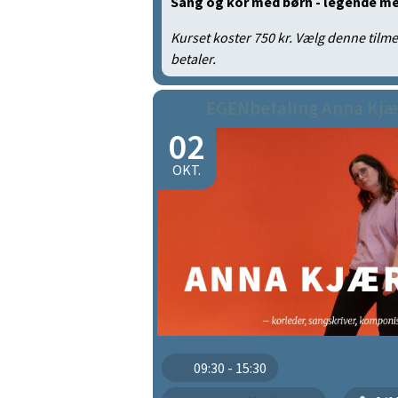
Sang og kor med børn - legende m
Kurset koster 750 kr. Vælg denne tilme
betaler.
EGENbetaling Anna Kjæ
02
OKT.
09:30 - 15:30