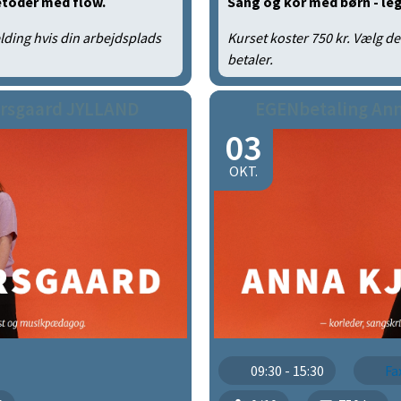
etoder med flow.
Sang og kor med børn - l
lding hvis din arbejdsplads
Kurset koster 750 kr. Vælg d
betaler.
rsgaard JYLLAND
EGENbetaling An
03
OKT.
09:30 - 15:30
Fa