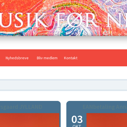
Nyhedsbreve
Bliv medlem
Kontakt
rsgaard JYLLAND
EANbetaling Ann
03
OKT.