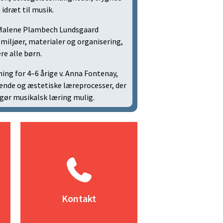
 idræt til musik.
 v. Malene Plambech Lundsgaard
miljøer, materialer og organisering,
re alle børn.
ing for 4–6 årige v. Anna Fontenay,
ende og æstetiske læreprocesser, der
r gør musikalsk læring mulig.
Kontakt
her
Vi er altid klar til at svare på dine
spørgsmål
Kontakt
Læs mere