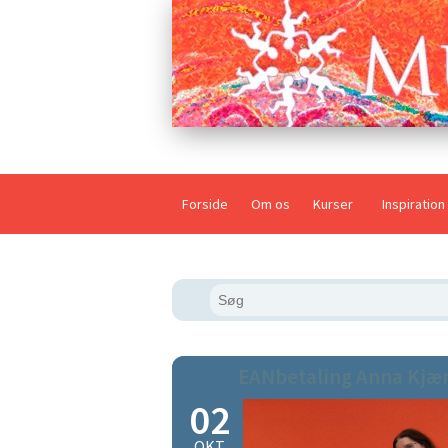
Forside
Om os
Kurser
Inspiration
EANbetaling Anna Kjæ
02
OKT.