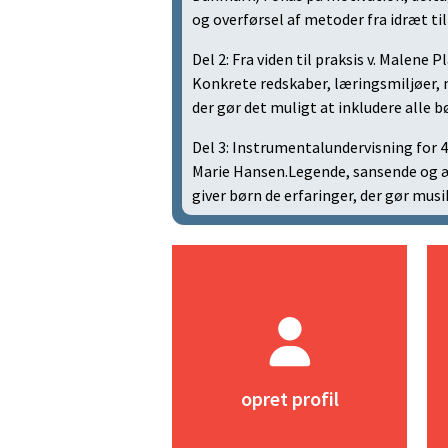
og overførsel af metoder fra idræt til
Del 2: Fra viden til praksis v. Malen
Konkrete redskaber, læringsmiljøer, 
der gør det muligt at inkludere alle b
Del 3: Instrumentalundervisning for 4
Marie Hansen.Legende, sansende og æ
giver børn de erfaringer, der gør musi
Opret profil
For at deltage skal du oprette en
profil
opret profil
Læs mere