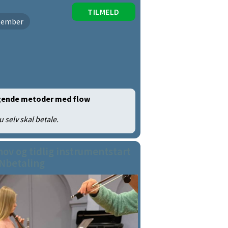
TILMELD
ptember
egende metoder med flow
 selv skal betale.
ov og tidlig instrumentstart
Nbetaling