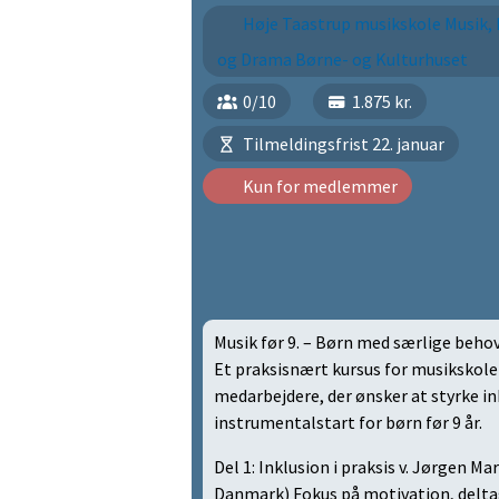
Høje Taastrup musikskole Musik, 
og Drama Børne- og Kulturhuset
0/10
1.875 kr.
Tilmeldingsfrist 22. januar
Kun for medlemmer
Musik før 9. – Børn med særlige beho
Et praksisnært kursus for musiksko
medarbejdere, der ønsker at styrke in
instrumentalstart for børn før 9 år.
Del 1: Inklusion i praksis v. Jørgen M
Danmark) Fokus på motivation, delta