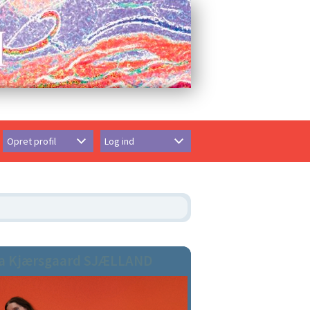
Opret profil
Log ind
a Kjærsgaard SJÆLLAND