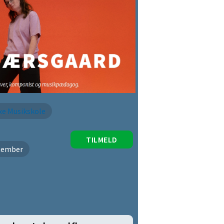
xe Musikskole
TILMELD
ptember