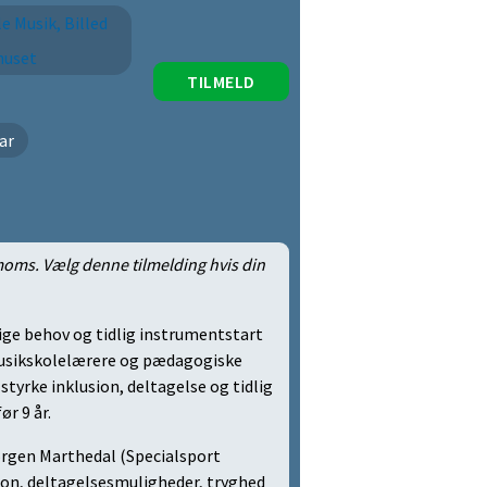
e Musik, Billed
huset
TILMELD
ar
 moms. Vælg denne tilmelding hvis din
ige behov og tidlig instrumentstart
musikskolelærere og pædagogiske
styrke inklusion, deltagelse og tidlig
ør 9 år.
 Jørgen Marthedal (Specialsport
on, deltagelsesmuligheder, tryghed