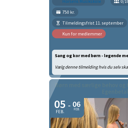
Horsens Musikskole
0/1
750 kr.
Tilmeldingsfrist 11. september
Kun for medlemmer
Sang og kor med børn - legende m
Vælg denne tilmelding hvis du selv ska
Børn med særlige behov og t
Egenbetal
05
06
-
FEB.
FEB.