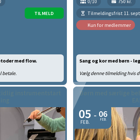
0
0/10
750 kr.
TILMELD
Tilmeldingsfrist 11. se
Kun for medlemmer
etoder med flow.
Sang og kor med børn - l
l betale.
Vælg denne tilmelding hvis du
idlig instrumentstart
Børn med særlige beh
ing
EA
05
06
-
FEB.
FEB.